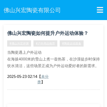
☰
佛山兴宏陶瓷有限公司
佛山兴宏陶瓷如何提升户外运动体验？
#佛山兴宏评测
#户外用品推荐
#陶瓷运动装备
当陶瓷遇上户外运动
在海拔4000米的雪山上煮一壶热茶，在沙漠徒步时保持
饮水清洁，这些场景正成为户外运动爱好者的新需求。
佛山兴宏陶瓷研发的纳米釉面技术，让传统陶瓷制品在
2025-05-23 02:14
【
未分
极端环境下展现惊人性能。经实验室测试，其陶瓷炊具
类
】
在-20℃至300℃温差中能保持零开裂记录。
三款明星产品实测
陶瓷滤水杯：采用双通道过滤系统，可过滤99.8%的泥
沙杂质