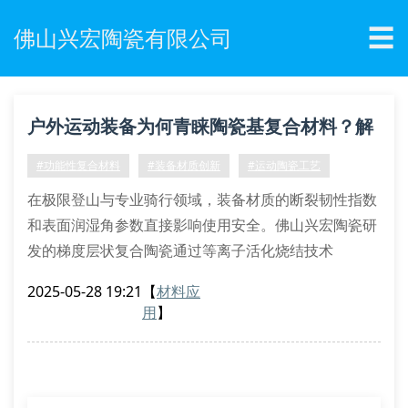
☰
佛山兴宏陶瓷有限公司
户外运动装备为何青睐陶瓷基复合材料？解
码特种烧结工艺的技术突破
#功能性复合材料
#装备材质创新
#运动陶瓷工艺
在极限登山与专业骑行领域，装备材质的断裂韧性指数
和表面润湿角参数直接影响使用安全。佛山兴宏陶瓷研
发的梯度层状复合陶瓷通过等离子活化烧结技术
（pas），使氧化铝基体与碳化硅增强相形成三维互穿
2025-05-28 19:21
【
材料应
网络结构，摩擦系数稳定在0.12-0.15区间，较传统316l
用
】
不锈钢降低67%。
热等静压成型带来的微观结构革新
采用hip后处理工艺的陶瓷腕表外圈，其晶界玻璃相含
量控制在3.8vol%以下，维氏硬度达到18.