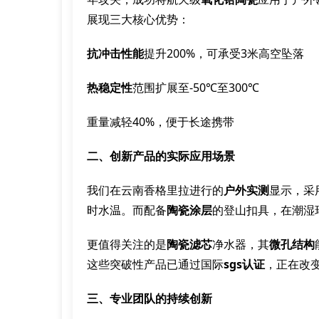
展现三大核心优势：
抗冲击性能
提升200%，可承受3米高空坠落
热稳定性
范围扩展至-50℃至300℃
重量减轻40%，便于长途携带
二、创新产品的实际应用场景
我们在云南香格里拉进行的
户外实测
显示，采
时水温。而配备
陶瓷涂层
的登山扣具，在潮湿
更值得关注的是
陶瓷滤芯
净水器，其
微孔结构
这些突破性产品已通过国际
sgs认证
，正在改
三、专业团队的持续创新