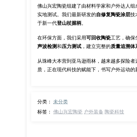
佛山兴宏陶瓷组建了由材料学家和户外达人组
实地测试。我们最新研发的
自修复陶瓷涂层
技
于新一代
登山杖握柄
。
在环保方面，我们采用
可回收陶瓷
工艺，确保
声波检测
和
压力测试
，建立完整的
质量追溯体
从珠峰大本营到亚马逊雨林，越来越多探险者
质，正在现代科技的赋能下，书写户外运动的
分类：
未分类
标签：
佛山兴宏陶瓷
户外装备
陶瓷科技