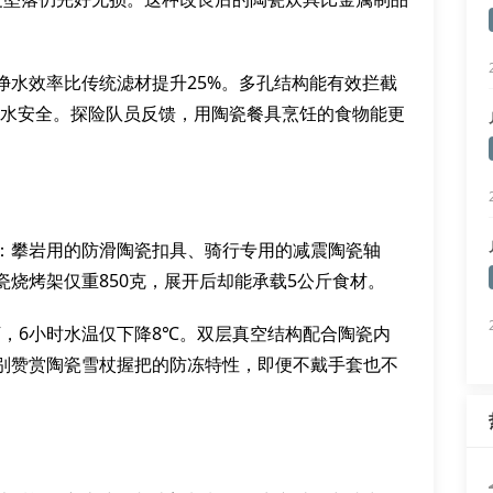
净水效率比传统滤材提升25%。多孔结构能有效拦截
饮水安全。探险队员反馈，用陶瓷餐具烹饪的食物能更
：攀岩用的防滑陶瓷扣具、骑行专用的减震陶瓷轴
烧烤架仅重850克，展开后却能承载5公斤食材。
下，6小时水温仅下降8℃。双层真空结构配合陶瓷内
别赞赏陶瓷雪杖握把的防冻特性，即便不戴手套也不