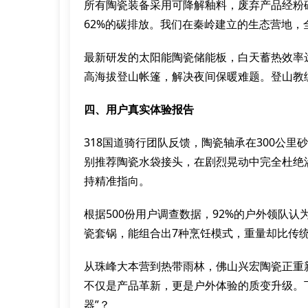
所有陶瓷装备采用可降解釉料，废弃产品经粉
62%的碳排放。我们在秦岭建立的生态营地，
最新研发的太阳能陶瓷储能板，白天蓄热效率达
高海拔登山帐篷，解决夜间保暖难题。登山教
四、用户真实体验报告
318国道骑行团队反馈，陶瓷轴承在300公里
别推荐陶瓷水袋接头，在剧烈晃动中完全杜绝
持精准指向。
根据500份用户调查数据，92%的户外领队
瓷套锅，能组合出7种烹饪模式，重量却比传统
从珠峰大本营到热带雨林，佛山兴宏陶瓷正重
不仅是产品革新，更是户外体验的质变升级。
器”？